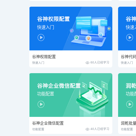
谷神权限配置
谷
快速入门
快速


谷神权限配置
谷神代

60人已经学习
快速入门
快速入门
谷神企业微信配置
润
功能配置
功能


谷神企业微信配置
润乾批

40人已经学习
功能配置
功能配置