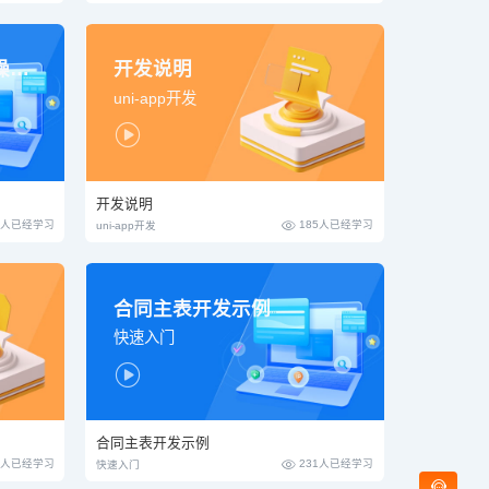
谷神低码快速开发平台操作手册
开发说明
uni-app开发

开发说明

6人已经学习
185人已经学习
uni-app开发
合同主表开发示例
快速入门

合同主表开发示例

4人已经学习
231人已经学习
快速入门
