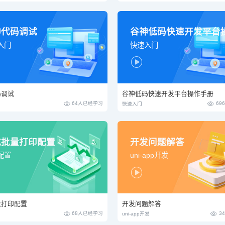
神代码调试
入门
快速入门

码调试
谷神低码快速开发平台操作手册


64人已经学习
69
快速入门
乾批量打印配置
开发问题解答
配置
uni-app开发

量打印配置
开发问题解答


68人已经学习
3
uni-app开发