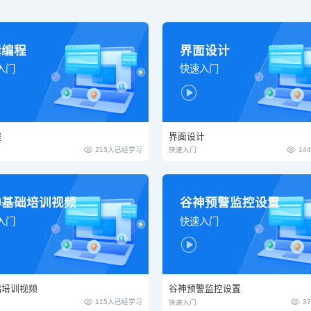
辑编程
界面设计
入门
快速入门

程
界面设计


213人已经学习
14
快速入门
神基础培训视频
谷神预警监控设置
入门
快速入门

础培训视频
谷神预警监控设置


115人已经学习
3
快速入门