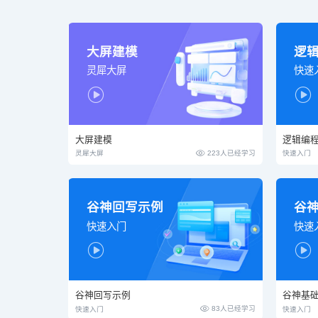
大屏建模
逻
灵犀大屏
快速


大屏建模
逻辑编

223人已经学习
灵犀大屏
快速入门
谷神回写示例
谷
快速入门
快速


谷神回写示例
谷神基

83人已经学习
快速入门
快速入门